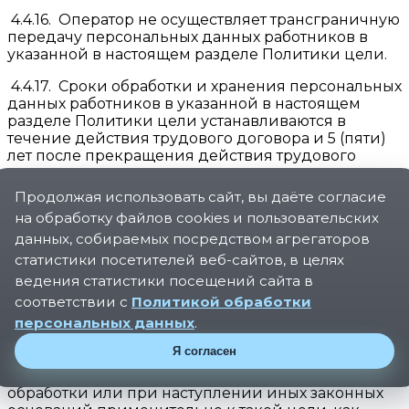
4.4.16. Оператор не осуществляет трансграничную
передачу персональных данных работников в
указанной в настоящем разделе Политики цели.
4.4.17. Сроки обработки и хранения персональных
данных работников в указанной в настоящем
разделе Политики цели устанавливаются в
течение действия трудового договора и 5 (пяти)
лет после прекращения действия трудового
договора.
Продолжая использовать сайт, вы даёте согласие
4.5.
Обработка персональных данных в
на обработку файлов cookies и пользовательских
целях подготовки, заключения и исполнения
данных, собираемых посредством агрегаторов
договоров.
статистики посетителей веб-сайтов, в целях
4.5.1. В соответствии с настоящим разделом
ведения статистики посещений сайта в
Политики Оператор определяет категории и
соответствии с
Политикой обработки
перечень обрабатываемых персональных данных,
персональных данных
.
категории субъектов, персональные данные
которых обрабатываются, способы, сроки их
Я согласен
обработки и хранения, порядок уничтожения
персональных данных при достижении цели их
обработки или при наступлении иных законных