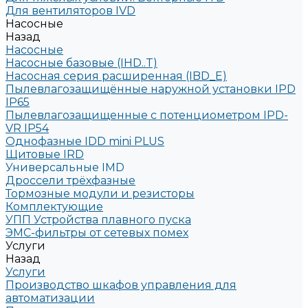
Для вентиляторов IVD
Насосные
Назад
Насосные
Насосные базовые (IHD..T)
Насосная серия расширенная (IBD_E)
Пылевлагозащищённые наружной установки IPD
IP65
Пылевлагозащищенные с потенциометром IPD-
VR IP54
Однофазные IDD mini PLUS
Щитовые IRD
Универсальные IMD
Дроссели трёхфазные
Тормозные модули и резисторы
Комплектующие
УПП Устройства плавного пуска
ЭМС-фильтры от сетевых помех
Услуги
Назад
Услуги
Производство шкафов управления для
автоматизации