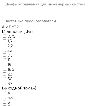
Шкафы управления для инженерных систем
Частотные преобразователи
ФИЛЬТР
Мощность (кВт)
0,75
1,5
2,2
5,5
7,5
11
15
18,5
22
30
37
Выходной ток (А)
4
4,5
6