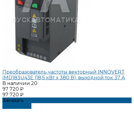
Преобразователь частоты векторный INNOVERT
IMD183U43E (18,5 кВт x 380 В), выходной ток 37 А
В наличии
20
97 720 ₽
97 720 ₽
Заказать
Подробнее