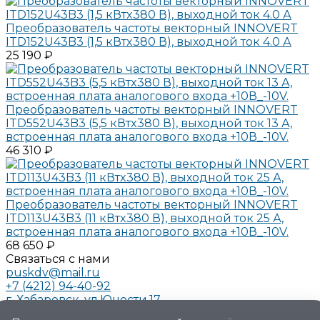
Преобразователь частоты векторный INNOVERT
ITD152U43B3 (1,5 кВтx380 В), выходной ток 4.0 А
25 190 ₽
Преобразователь частоты векторный INNOVERT
ITD552U43B3 (5,5 кВтx380 В), выходной ток 13 А,
встроенная плата аналогового входа +10В_-10V.
46 310 ₽
Преобразователь частоты векторный INNOVERT
ITD113U43B3 (11 кВтx380 В), выходной ток 25 А,
встроенная плата аналогового входа +10В_-10V.
68 650 ₽
Связаться с нами
puskdv@mail.ru
+7 (4212) 94-40-92
г. Хабаровск, ул.Юности.17
О компании