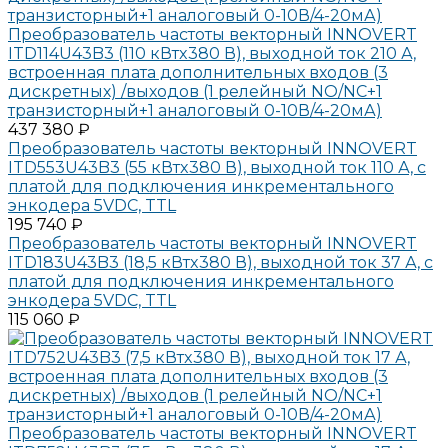
Преобразователь частоты векторный INNOVERT
ITD114U43B3 (110 кВтx380 В), выходной ток 210 А,
встроенная плата дополнительных входов (3
дискретных) /выходов (1 релейный NO/NC+1
транзисторный+1 аналоговый 0-10В/4-20мА)
437 380 ₽
Преобразователь частоты векторный INNOVERT
ITD553U43B3 (55 кВтx380 В), выходной ток 110 А, с
платой для подключения инкрементального
энкодера 5VDC, TTL
195 740 ₽
Преобразователь частоты векторный INNOVERT
ITD183U43B3 (18,5 кВтx380 В), выходной ток 37 А, с
платой для подключения инкрементального
энкодера 5VDC, TTL
115 060 ₽
Преобразователь частоты векторный INNOVERT