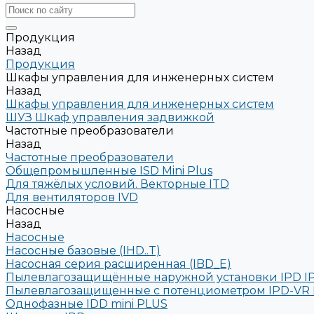
Продукция
Назад
Продукция
Шкафы управления для инженерных систем
Назад
Шкафы управления для инженерных систем
ШУЗ Шкаф управления задвижкой
Частотные преобразователи
Назад
Частотные преобразователи
Общепромышленные ISD Mini Plus
Для тяжёлых условий. Векторные ITD
Для вентиляторов IVD
Насосные
Назад
Насосные
Насосные базовые (IHD..T)
Насосная серия расширенная (IBD_E)
Пылевлагозащищённые наружной установки IPD I
Пылевлагозащищенные с потенциометром IPD-VR 
Однофазные IDD mini PLUS