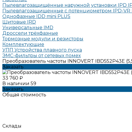
Пылевлагозащищённые наружной установки IPD I
Пылевлагозащищенные с потенциометром IPD-VR 
Однофазные IDD mini PLUS
Щитовые IRD
Универсальные IMD
Дроссели трёхфазные
Тормозные модули и резисторы
Комплектующие
УПП Устройства плавного пуска
ЭМС-фильтры от сетевых помех
Преобразователь частоты INNOVERT IBD552P43E (5,5
Заказать
33 760 ₽
В наличии
59
Заказать
Общая стоимость
Склады