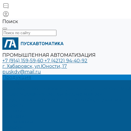
Поиск
ПРОМЫШЛЕННАЯ АВТОМАТИЗАЦИЯ
+7 (914) 159-59-60
+7 (4212) 94-40-92
г. Хабаровск, ул.Юности, 17
puskdv@mail.ru
Продукция
Услуги
Производство шкафов управления для автоматиз
Проектирование систем автоматизации
Модернизация промышленного оборудования
Проекты
Решения
Компания
О компании
Новости